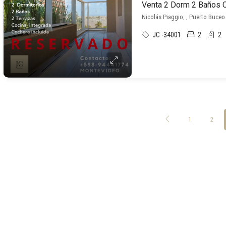
Venta 2 Dorm 2 Baños 
Nicolás Piaggio, , Puerto Buceo
JC -34001
2
2
1
2