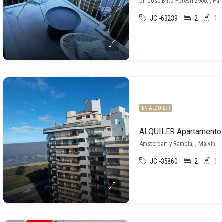
Dr. José Brito Foresti 2900, , Pa
JC -63239
2
1
EN ALQUILER
Amsterdam y Rambla, , Malvin
JC -35860
2
1