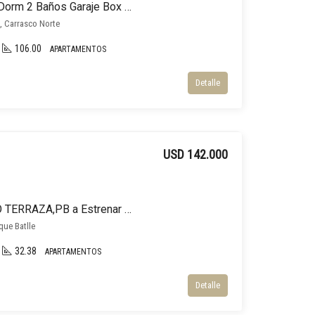
Alquiler Apartamento 2 Dorm 2 Baños Garaje Box Amenities, Barrio Parques
 , Carrasco Norte
106.00
APARTAMENTOS
Detalle
USD 142.000
VENTA 1 DORM 1 BAÑO TERRAZA,PB a Estrenar ENTREGA INMEDIATA
rque Batlle
32.38
APARTAMENTOS
Detalle