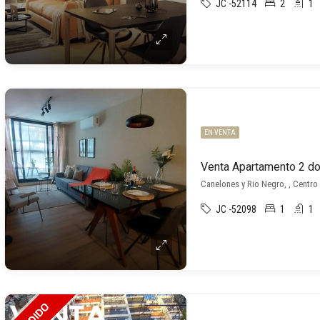
JC -52114
2
1
EN VENTA
Canelones y Rio Negro, , Centro
JC -52098
1
1