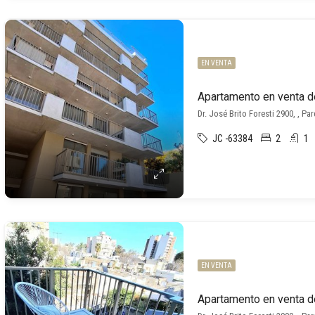
EN VENTA
Dr. José Brito Foresti 2900, , Pa
JC -63384
2
1
EN VENTA