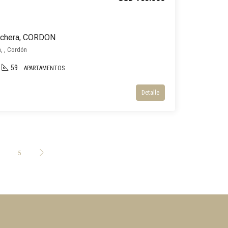
ochera, CORDON
a, , Cordón
59
APARTAMENTOS
Detalle
5