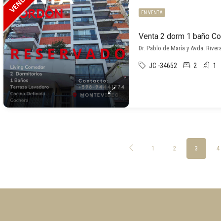
EN VENTA
Venta 2 dorm 1 baño C
Dr. Pablo de María y Avda. River
JC -34652
2
1
1
2
3
4