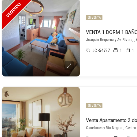
EN VENTA
VENTA 1 DORM 1 BAÑO
Joaquin Requena y Av. Rivera, ,
JC -54737
1
1
EN VENTA
Canelones y Rio Negro, , Centro