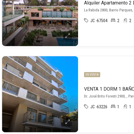
La Rabida 2800, Barrio Parques,
JC -67504
2
2
EN VENTA
Dr. José Brito Foresti 2900, , Pa
JC -63226
1
1