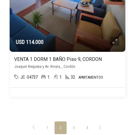
USD 114.000
VENTA 1 DORM 1 BAÑO Piso 9, CORDON
Joaquin Requena y Av. Rivera, , Cordón
JC -54737
1
1
32
APARTAMENTOS
1
2
3
4