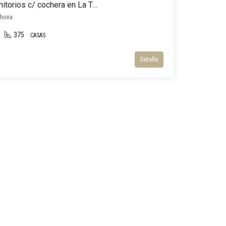
Casa en venta de 4 dormitorios c/ cochera en La Tahona
ahona
375
CASAS
Detalle