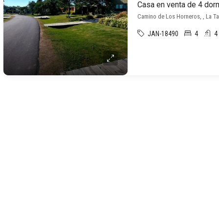
Camino de Los Horneros, , La T
JAN-18490
4
4